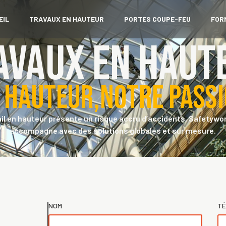
EIL
TRAVAUX EN HAUTEUR
PORTES COUPE-FEU
FOR
avaux en haut
 hauteur,notre pass
ail en hauteur présente un risque accru d’accidents. Safetywo
accompagne avec des solutions globales et sur mesure.
NOM
TÉ